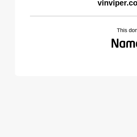
vinviper.c
This do